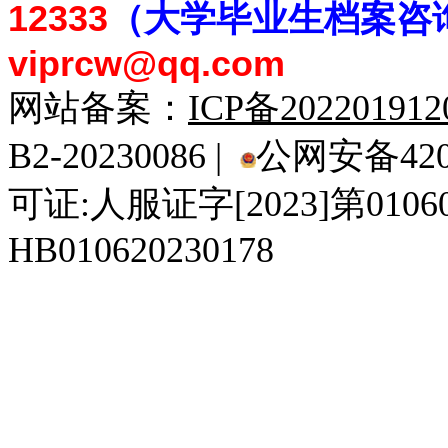
12333
（大学毕业生档案
咨
viprcw@qq.com
网站备案：
ICP备20220191
B2-20230086 |
公网安备4201
可证:人服证字[2023]第010
HB010620230178
929人才网
929招聘网
南方人才网
919人才网
939人才网
520人才
92
联合人才网
联合招聘网
888人才网
163人才网
163招聘网
985人才网
21
同城招聘网
毕业生求职网
域名抢注网
招聘人才网
中国直聘网
中国人才招聘网
中
直聘招聘网
人才网
武汉人才网
520人才网
28人才网
最新招聘信息
最