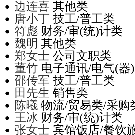
边连喜
其他类
唐小丁
技工/普工类
符彪
财务/审(统)计类
魏明
其他类
郑女士
公司文职类
董竹
电子通讯/电气(器
邵传军
技工/普工类
田先生
销售类
陈曦
物流/贸易类/采购
王冰
财务/审(统)计类
张女士
宾馆饭店/餐饮