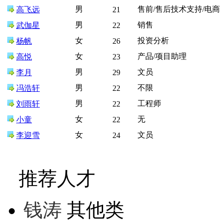
男
售前/售后技术支持/电
高飞远
21
男
销售
武伽星
22
女
投资分析
杨帆
26
女
产品/项目助理
高悦
23
男
文员
李月
29
男
不限
冯浩轩
22
男
工程师
刘雨轩
22
女
无
小童
22
女
文员
李迎雪
24
推荐人才
钱涛
其他类