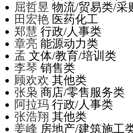
屈哲昱
物流/贸易类/采
田宏艳
医药化工
郑慧
行政/人事类
章亮
能源动力类
孟
文体/教育/培训类
李琴
销售类
顾欢欢
其他类
张枭
商店/零售服务类
阿拉玛
行政/人事类
张浩翔
其他类
姜峰
房地产/建筑施工