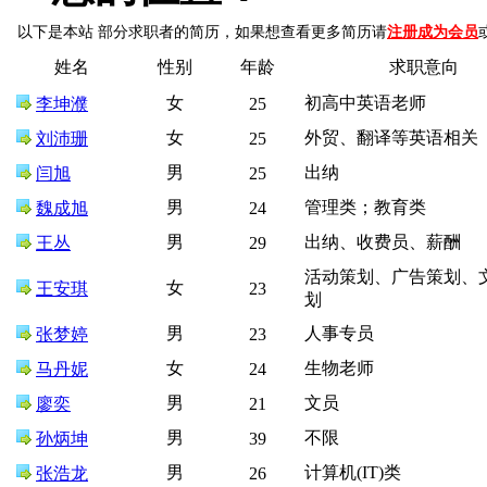
以下是本站 部分求职者的简历，如果想查看更多简历请
注册成为会员
姓名
性别
年龄
求职意向
女
初高中英语老师
李坤濮
25
女
外贸、翻译等英语相关
刘沛珊
25
男
出纳
闫旭
25
男
管理类；教育类
魏成旭
24
男
出纳、收费员、薪酬
王丛
29
活动策划、广告策划、
女
王安琪
23
划
男
人事专员
张梦婷
23
女
生物老师
马丹妮
24
男
文员
廖奕
21
男
不限
孙炳坤
39
男
计算机(IT)类
张浩龙
26