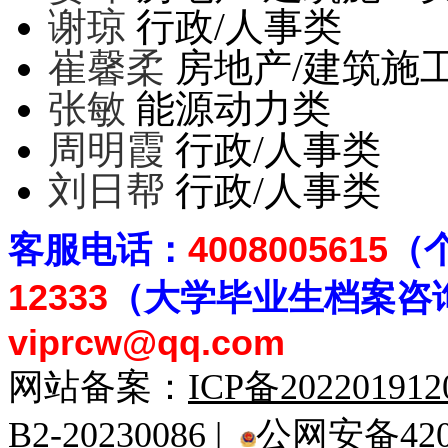
谢琼
行政/人事类
崔馨柔
房地产/建筑施
张敏
能源动力类
周明霞
行政/人事类
刘日帮
行政/人事类
客
服电话：
4008005615
（
12333
（大学毕业生档案
咨
viprcw@qq.com
网站备案：
ICP备20220191
B2-20230086 |
公网安备4201