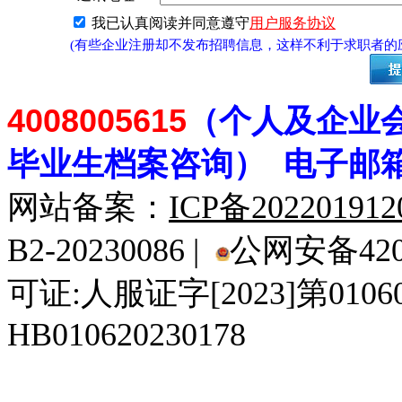
我已认真阅读并同意遵守
用户服务协议
(有些企业注册却不发布招聘信息，这样不利于求职者
4008005615
（个人及企业
毕业生档案
咨
询） 电子邮
网站备案：
ICP备20220191
B2-20230086 |
公网安备4201
可证:人服证字[2023]第010
HB010620230178
929人才网
929招聘网
南方人才网
919人才网
939人才网
520人才
92
联合人才网
联合招聘网
888人才网
163人才网
163招聘网
985人才网
21