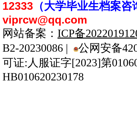
12333
（大学毕业生档案
咨
viprcw@qq.com
网站备案：
ICP备20220191
B2-20230086 |
公网安备4201
可证:人服证字[2023]第010
HB010620230178
929人才网
929招聘网
南方人才网
919人才网
939人才网
520人才
92
联合人才网
联合招聘网
888人才网
163人才网
163招聘网
985人才网
21
同城招聘网
毕业生求职网
域名抢注网
招聘人才网
中国直聘网
中国人才招聘网
中
直聘招聘网
人才网
武汉人才网
520人才网
28人才网
最新招聘信息
最