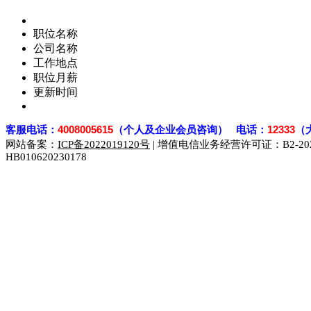
职位名称
公司名称
工作地点
职位月薪
更新时间
客
服电话：
4008005615
（个人及企业会员咨询） 电话：
12333
（
网站备案：
ICP备2022019120号
| 增值电信业务经营许可证：B2-2023
HB010620230178
929人才网
929招聘网
南方人才网
919人才网
939人才网
联合人才网
联合招聘网
888人才网
163人才网
163招聘网
同城招聘网
毕业生求职网
域名抢注网
招聘人才网
中国直聘网
直聘招聘网
人才网
武汉人才网
520人才网
28人才网