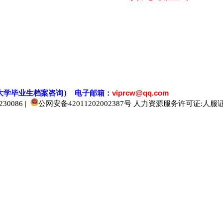
大学毕业生档案
咨
询） 电子邮箱：
viprcw@qq.com
0086 |
公网安备42011202002387号
人力资源服务许可证:人服证字[2
520人才
929人才
应届生人才网
中国人才网
985人才网
211人才网
1001人才网
1688人才网
中国人才招聘网
中国招聘网
boss招聘网
直聘人才网
最新招聘信息
最新求职简历
597招聘网
百网人才