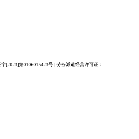
023]第0106015423号 | 劳务派遣经营许可证：
中国人才
人才网
南京人才网
929人才网站
招聘网
人力资源
百事通同城网
人才招聘网
52人才网
最新招聘
今日信息网
bossrcw
江苏人才网
人才网站大全
招聘网
购买友情链接